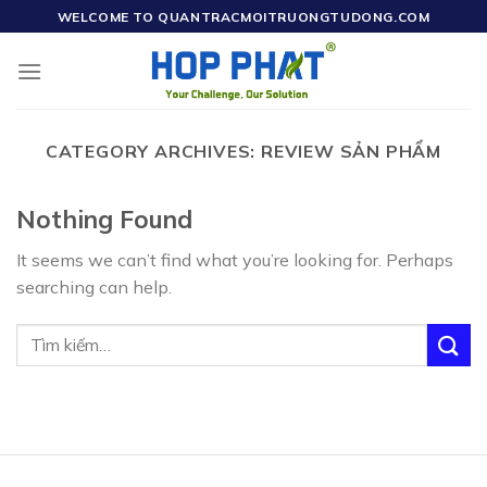
Skip
WELCOME TO QUANTRACMOITRUONGTUDONG.COM
to
content
CATEGORY ARCHIVES:
REVIEW SẢN PHẨM
Nothing Found
It seems we can’t find what you’re looking for. Perhaps
searching can help.