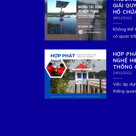
GIẢI QU
HỒ CHỨ
06/12/2022
Không thể 
có quan trắc
HỢP PH
NGHỆ HI
THỐNG 
24/11/2022
Việc áp dụ
thống quan 