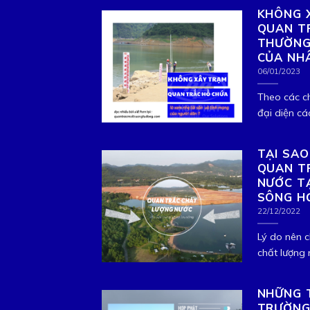
KHÔNG 
QUAN TR
THƯỜNG 
CỦA NH
06/01/2023
Theo các c
đại diện cá
TẠI SA
QUAN T
NƯỚC TẠ
SÔNG H
22/12/2022
Lý do nên c
chất lượng n
NHỮNG 
TRƯỜNG