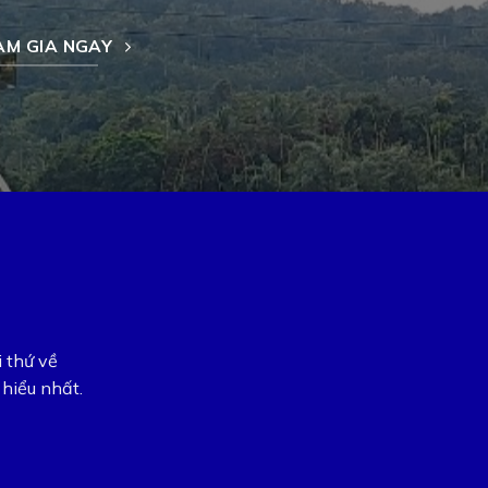
AM GIA NGAY
i thứ về
hiểu nhất.