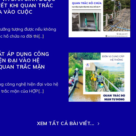
YẾT KHI QUAN TRẮC
A VÀO CUỘC
tưởng tượng được nếu không
 hồ chứa ra đời thì[...]
ÁT ÁP DỤNG CÔNG
ỆN ĐẠI VÀO HỆ
QUAN TRẮC MẶN
ng công nghệ hiện đại vào hệ
trắc mặn của HỢP[...]
XEM TẤT CẢ BÀI VIẾT...