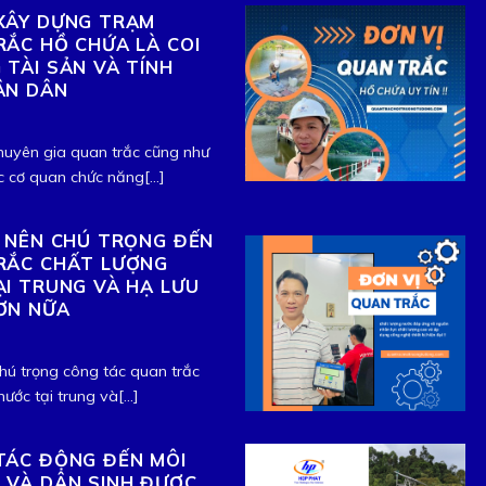
XÂY DỰNG TRẠM
ẮC HỒ CHỨA LÀ COI
TÀI SẢN VÀ TÍNH
ÂN DÂN
huyên gia quan trắc cũng như
c cơ quan chức năng[...]
O NÊN CHÚ TRỌNG ĐẾN
RẮC CHẤT LƯỢNG
I TRUNG VÀ HẠ LƯU
ƠN NỮA
hú trọng công tác quan trắc
ước tại trung và[...]
TÁC ĐỘNG ĐẾN MÔI
 VÀ DÂN SINH ĐƯỢC