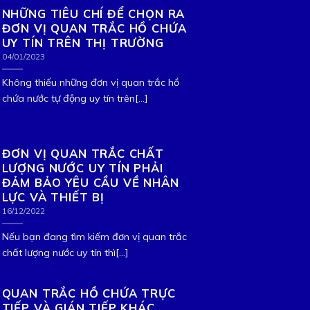
NHỮNG TIÊU CHÍ ĐỂ CHỌN RA
ĐƠN VỊ QUAN TRẮC HỒ CHỨA
UY TÍN TRÊN THỊ TRƯỜNG
04/01/2023
Không thiếu những đơn vị quan trắc hồ
chứa nước tự động uy tín trên[...]
ĐƠN VỊ QUAN TRẮC CHẤT
LƯỢNG NƯỚC UY TÍN PHẢI
ĐẢM BẢO YÊU CẦU VỀ NHÂN
LỰC VÀ THIẾT BỊ
16/12/2022
Nếu bạn đang tìm kiếm đơn vị quan trắc
chất lượng nước uy tín thì[...]
QUAN TRẮC HỒ CHỨA TRỰC
TIẾP VÀ GIÁN TIẾP KHÁC