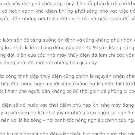
u vực xây dựng hồ chứa đập thuỷ điện đã phải dời đi chỗ kh
nh có hoàn cảnh khó khăn khi họ phải sống nhờ vào việc trồ
uyển đến những nơi thiếu đất canh tác và nước sạch để sử
 luôn trên đà tăng trưởng ổn định và cũng không phủ nhận v
 lại, nhất là khi chúng đóng góp đến 40 % sản lượng năng 
ăng đột biến của các nhà máy thủy điện đã làm chi các vấn
ta đang phải đối mặt với những hậu quả này.
ác công trình đập thuỷ điện cũng chính là nguyên nhân chí
 tiếp đến hàng ngàn người sống ở vùng hạ lưu. Đặc biệt là
c khiến cho người dân không có đủ thời gian để phòng bị chốn
y điện sẽ xả nước vào thời điểm phù hợp khi nhà máy đang
ra với vùng hạ lưu như gây ra những trận ngập lụt nghiêm 
nên xói lở bờ sông – nơi canh tác nông nghiệp chính của ngư
hạ lưu bị giảm sút dẫn đến việc thiếu hụt nguồn nước cho c