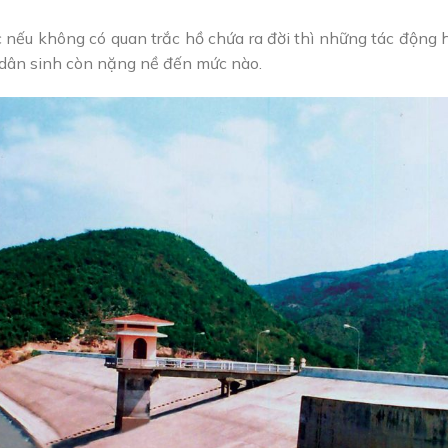
nếu không có quan trắc hồ chứa ra đời thì những tác động hế
 dân sinh còn nặng nề đến mức nào.