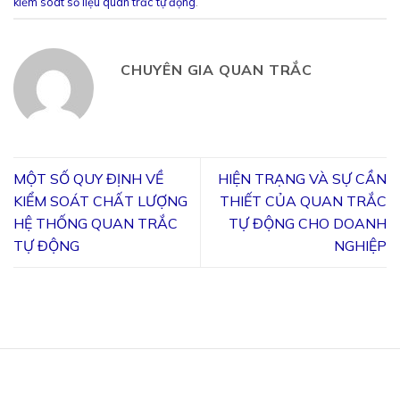
kiểm soát số liệu quan trắc tự động
.
CHUYÊN GIA QUAN TRẮC
MỘT SỐ QUY ĐỊNH VỀ
HIỆN TRẠNG VÀ SỰ CẦN
KIỂM SOÁT CHẤT LƯỢNG
THIẾT CỦA QUAN TRẮC
HỆ THỐNG QUAN TRẮC
TỰ ĐỘNG CHO DOANH
TỰ ĐỘNG
NGHIỆP