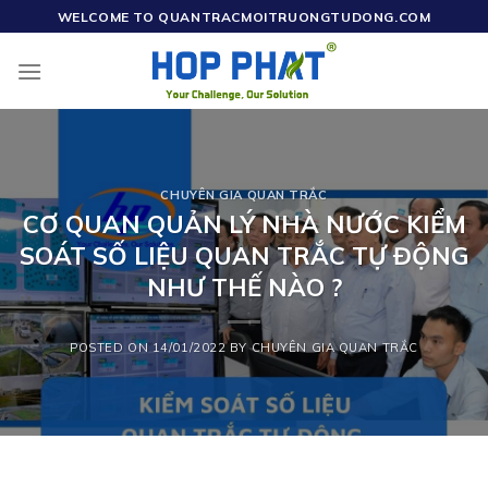
Skip
WELCOME TO QUANTRACMOITRUONGTUDONG.COM
to
content
CHUYÊN GIA QUAN TRẮC
CƠ QUAN QUẢN LÝ NHÀ NƯỚC KIỂM
SOÁT SỐ LIỆU QUAN TRẮC TỰ ĐỘNG
NHƯ THẾ NÀO ?
POSTED ON
14/01/2022
BY
CHUYÊN GIA QUAN TRẮC