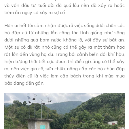
và vốn đầu tư, tuổi đời đã quá lâu nên đã xảy ra hoặc
tiềm ẩn nguy cơ xảy ra sự cố.
Hơn ai hết tôi cảm nhận được rõ việc sống dưới chân các
hồ đập cũ từ những lần công tác tỉnh giống như sống
dưới những quả bom nước khổng lồ, với đầy sự bất an.
Một sự cố dù rất nhỏ cũng có thể gây ra một thảm họa
rất lớn đến vùng hạ du. Trong bối cảnh biến đổi khí hậu,
hiện tượng thời tiết cực đoan thì điều gì cũng có thể xảy
ra, nên việc gia cố, sửa chữa, nâng cấp các hồ chứa đập
thủy điện cũ là việc làm cấp bách trong khi mùa mưa
bão đang đến gần.