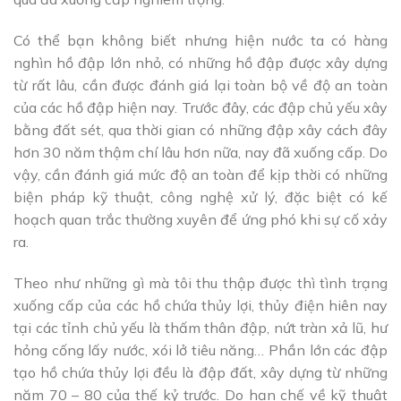
Có thể bạn không biết nhưng hiện nước ta có hàng
nghìn hồ đập lớn nhỏ, có những hồ đập được xây dựng
từ rất lâu, cần được đánh giá lại toàn bộ về độ an toàn
của các hồ đập hiện nay. Trước đây, các đập chủ yếu xây
bằng đất sét, qua thời gian có những đập xây cách đây
hơn 30 năm thậm chí lâu hơn nữa, nay đã xuống cấp. Do
vậy, cần đánh giá mức độ an toàn để kịp thời có những
biện pháp kỹ thuật, công nghệ xử lý, đặc biệt có kế
hoạch quan trắc thường xuyên để ứng phó khi sự cố xảy
ra.
Theo như những gì mà tôi thu thập được thì tình trạng
xuống cấp của các hồ chứa thủy lợi, thủy điện hiên nay
tại các tỉnh chủ yếu là thấm thân đập, nứt tràn xả lũ, hư
hỏng cống lấy nước, xói lở tiêu năng… Phần lớn các đập
tạo hồ chứa thủy lợi đều là đập đất, xây dựng từ những
năm 70 – 80 của thế kỷ trước. Do hạn chế về kỹ thuật