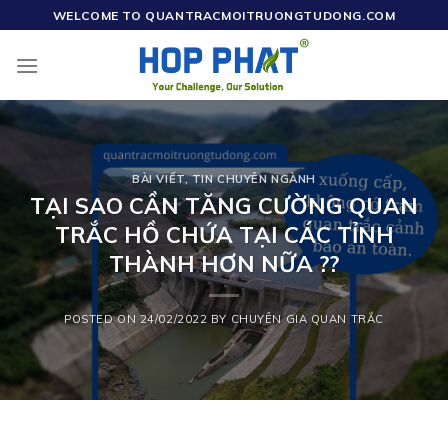
Skip
WELCOME TO QUANTRACMOITRUONGTUDONG.COM
to
content
BÀI VIẾT
,
TIN CHUYÊN NGÀNH
TẠI SAO CẦN TĂNG CƯỜNG QUAN
TRẮC HỒ CHỨA TẠI CÁC TỈNH
THÀNH HƠN NỮA ??
POSTED ON
24/02/2022
BY
CHUYÊN GIA QUAN TRẮC