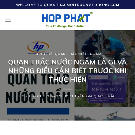
Skip
WELCOME TO QUANTRACMOITRUONGTUDONG.COM
to
content
KIẾN THỨC QUAN TRẮC NƯỚC NGẦM
QUAN TRẮC NƯỚC NGẦM LÀ GÌ VÀ
NHỮNG ĐIỀU CẦN BIẾT TRƯỚC KHI
THỰC HIỆN
POSTED ON
15/12/2021
BY
CHUYÊN GIA QUAN TRẮC