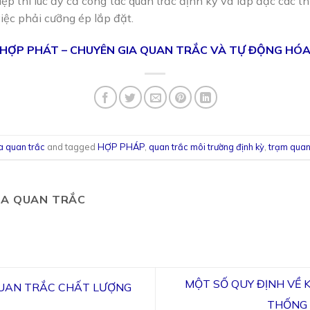
p thì lúc ấy cả công tác quan trắc định kỳ và lắp đặc các th
iệc phải cưỡng ép lắp đặt.
HỢP PHÁT – CHUYÊN GIA QUAN TRẮC VÀ TỰ ĐỘNG HÓ
a quan trắc
and tagged
HỢP PHÁP
,
quan trắc môi trường định kỳ
,
trạm quan
IA QUAN TRẮC
MỘT SỐ QUY ĐỊNH VỀ 
QUAN TRẮC CHẤT LƯỢNG
THỐNG