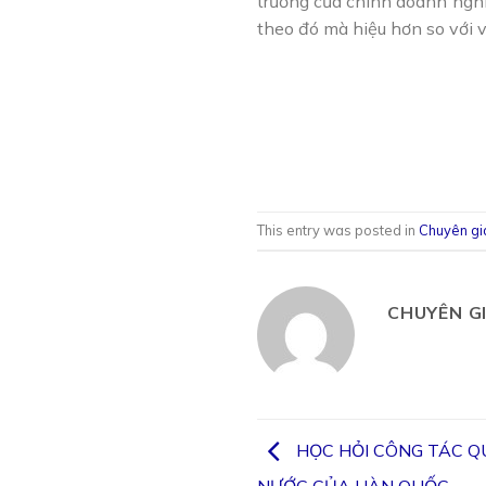
trường của chính doanh nghiệ
theo đó mà hiệu hơn so với v
This entry was posted in
Chuyên gi
CHUYÊN G
HỌC HỎI CÔNG TÁC 
NƯỚC CỦA HÀN QUỐC