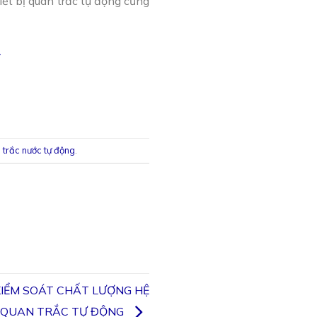
iết bị quan trắc tự động cũng
A
 trắc nước tự động
.
KIỂM SOÁT CHẤT LƯỢNG HỆ
 QUAN TRẮC TỰ ĐỘNG