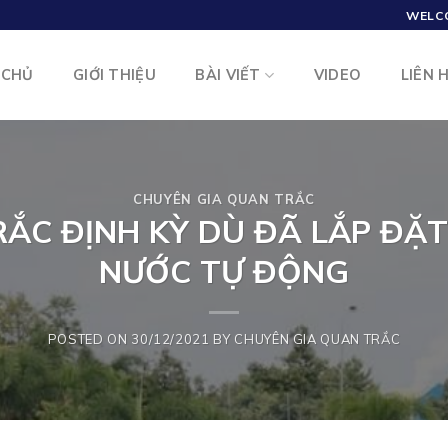
WELC
 CHỦ
GIỚI THIỆU
BÀI VIẾT
VIDEO
LIÊN 
CHUYÊN GIA QUAN TRẮC
RẮC ĐỊNH KỲ DÙ ĐÃ LẮP ĐẶ
NƯỚC TỰ ĐỘNG
POSTED ON
30/12/2021
BY
CHUYÊN GIA QUAN TRẮC