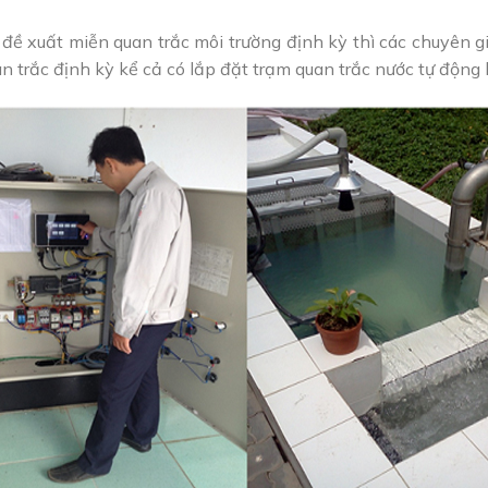
đề xuất miễn quan trắc môi trường định kỳ thì các chuyên 
an trắc định kỳ kể cả có lắp đặt trạm quan trắc nước tự động