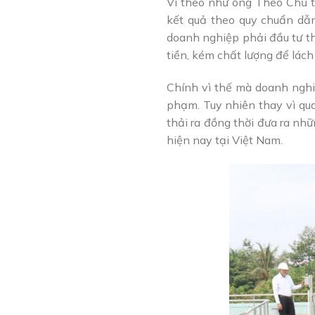
Vì theo như ông Theo Chủ tị
kết quả theo quy chuẩn dẫn
doanh nghiệp phải đầu tư t
tiền, kém chất lượng để lách 
Chính vì thế mà doanh nghiệ
phạm. Tuy nhiên thay vì qua
thải ra đồng thời đưa ra nh
hiện nay tại Việt Nam.