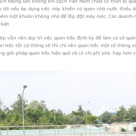
ch Mạng lưới không khí sạch Việt Nam chưa có thiết bị qua
 tới nếu áp dụng việc này khiến cơ quan nhà nước thiếu dữ 
hêm một khoản không nhỏ để lắp đặt máy móc. Các doanh ngh
luật.
p vẫn nên duy trì việc quan trắc định kỳ để làm cơ sở quản
n trắc tất cả thông số thì chỉ nên quan trắc một số thông
ững giải pháp quan trắc hiệu quả và có chi phí phù hợp hơn 