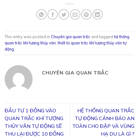
This entry was posted in
Chuyên gia quan trắc
and tagged
hệ thống
quan trắc khí tượng thủy văn
,
thiết bị quan trắc khí tượng thủy văn tự
động
.
CHUYÊN GIA QUAN TRẮC
ĐẦU TƯ 1 ĐỒNG VÀO
HỆ THỐNG QUAN TRẮC
QUAN TRẮC KHÍ TƯỢNG
TỰ ĐỘNG CẢNH BÁO AN
THỦY VĂN TỰ ĐỘNG SẼ
TOÀN CHO ĐẬP VÀ VÙNG
THU LẠI ĐƯỢC 10 ĐỒNG
HẠ DU LÀ GÌ ?