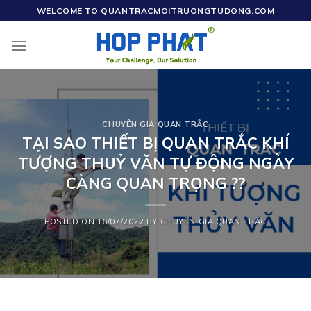
Skip
WELCOME TO QUANTRACMOITRUONGTUDONG.COM
to
content
CHUYÊN GIA QUAN TRẮC
TẠI SAO THIẾT BỊ QUAN TRẮC KHÍ
TƯỢNG THUỶ VĂN TỰ ĐỘNG NGÀY
CÀNG QUAN TRỌNG ??
POSTED ON
16/07/2022
BY
CHUYÊN GIA QUAN TRẮC